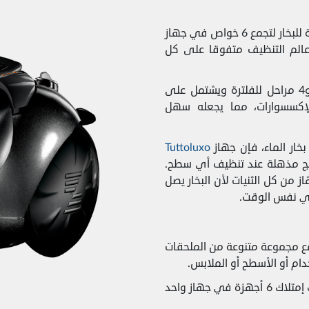
قامت سبتر بدمج التقنيات الحديثة مع القوة الطبيعية للبخار لتجمع 6 خواص في جهاز
لة في عالم التنظيف متفوقا على كل
فالجهاز له 6 وظائف أساسية و3 أنظمة مبتكرة و4 مراحل للفلترة ويشتمل على
لإكسسوارات، مما يجعله سهل
ار الماء، فإن جهاز
Tuttoluxo
ائج مذهلة عند تنظيف أي سطح.
 من كل الثنيات لأن البخار يصل
في نفس الوقت.
مع مجموعة متنوعة من الملحقات
دام أو الأسطح أو الملابس.
لماذا تمتلك ستة أجهزة منفصلة في حين انه يمكنك إمتلاك 6 أجهزة في جهاز واحد