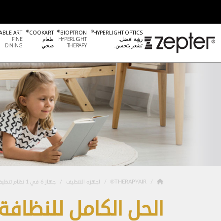
®
®
®
ABLE ART
COOKART
BIOPTRON
HYPERLIGHT OPTICS
رؤية افضل.
HYPERLIGHT
طعام
FINE
تشعر بتحسن.
THERAPY
صحي
DINING
THERAPYAIR®
اجهزه النتظيف
جهاز 6 في 1 نظام تنظيف كامل من سبتر
الحل الكامل للنظافة