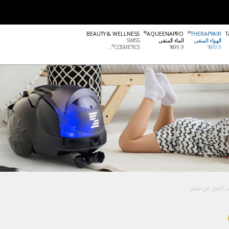
®
®
BEAUTY & WELLNESS
AQUEENAPRO
THERAPYAIR
T
الهواء المنقى
الماء المنقى
SWISS
®
99.9‏%
99.9‏%
COSMETICS
...