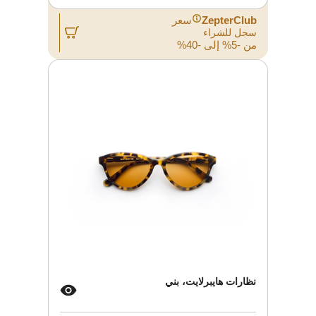
ZepterClub
سعر
سجل للشراء
من -5% إلى -40%
نظارات هايبرلايت، بني