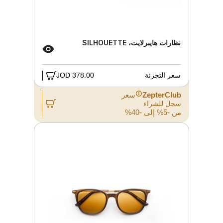
نظارات هايبرلايت، SILHOUETTE
سعر التجزئة
378.00 JOD
ZepterClub
سعر
سجل للشراء
من -5% إلى -40%