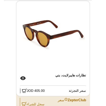
نظارات هايبرلايت، بني
سعر التجزئة
405.00 JOD
ZepterClub
سعر
سجل للشراء