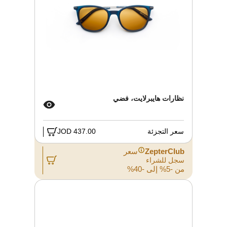
نظارات هايبرلايت، فضي
سعر التجزئة
437.00 JOD
ZepterClub
سعر
سجل للشراء
من -5% إلى -40%