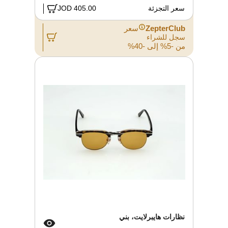
سعر التجزئة
405.00 JOD
ZepterClub
سعر
سجل للشراء
من -5% إلى -40%
نظارات هايبرلايت، بني