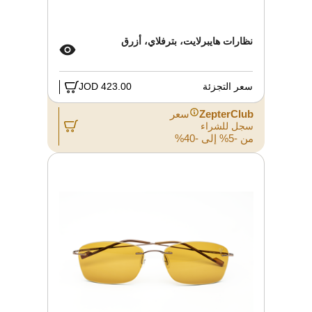
نظارات هايبرلايت، بترفلاي، أزرق
سعر التجزئة
423.00 JOD
ZepterClub
سعر
سجل للشراء
من -5% إلى -40%