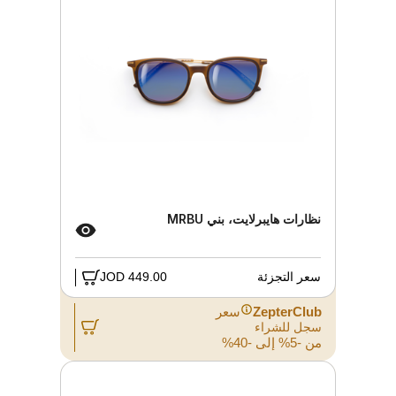
نظارات هايبرلايت، بني MRBU
سعر التجزئة
449.00 JOD
ZepterClub
سعر
سجل للشراء
من -5% إلى -40%