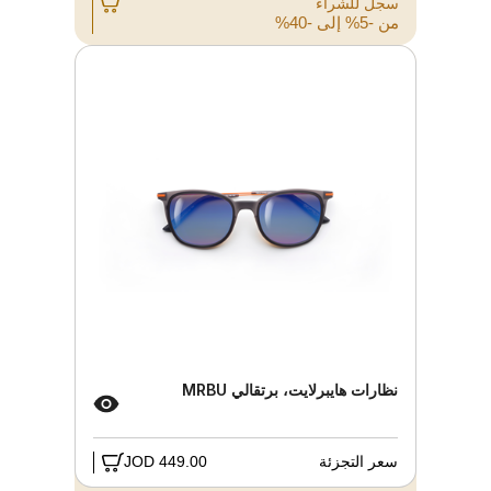
سجل للشراء
من -5% إلى -40%
نظارات هايبرلايت، برتقالي MRBU
سعر التجزئة
449.00 JOD