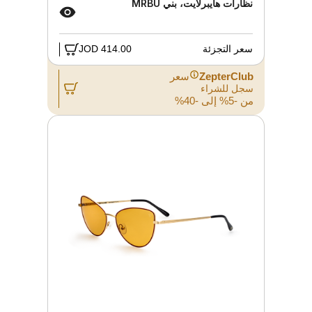
نظارات هايبرلايت، بني MRBU
سعر التجزئة
414.00 JOD
ZepterClub
سعر
سجل للشراء
من -5% إلى -40%