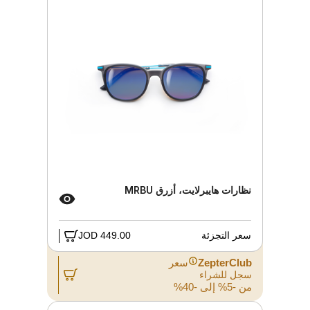
نظارات هايبرلايت، أزرق MRBU
سعر التجزئة
449.00 JOD
ZepterClub
سعر
سجل للشراء
من -5% إلى -40%