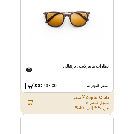
نظارات هايبرلايت، برتقالي
سعر التجزئة
437.00 JOD
ZepterClub
سعر
سجل للشراء
من -5% إلى -40%