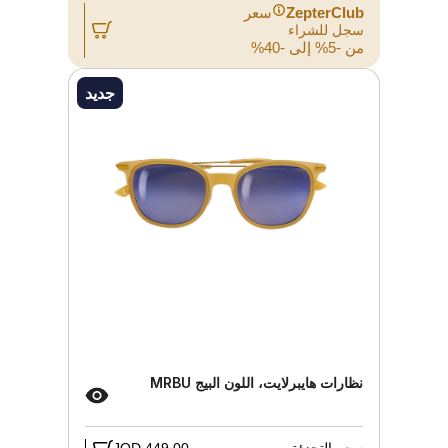
ZepterClub
سعر
سجل للشراء
من -5% إلى -40%
جديد
نظارات هايبرلايت، اللون البيج MRBU