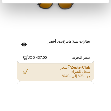
نظارات تسلا هايبرلايت، أخضر
سعر التجزئة
437.00 JOD
ZepterClub
سعر
سجل للشراء
من -5% إلى -40%