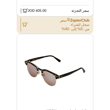
سعر التجزئة
405.00 JOD
ZepterClub
سعر
سجل للشراء
من -5% إلى -40%