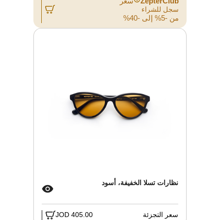
ZepterClub
سعر
سجل للشراء
من -5% إلى -40%
نظارات تسلا الخفيفة، أسود
سعر التجزئة
405.00 JOD