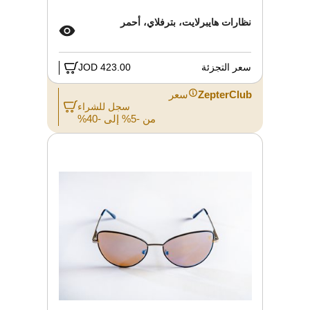
نظارات هايبرلايت، بترفلاي، أحمر
سعر التجزئة
423.00 JOD
ZepterClub
سعر
سجل للشراء
من -5% إلى -40%