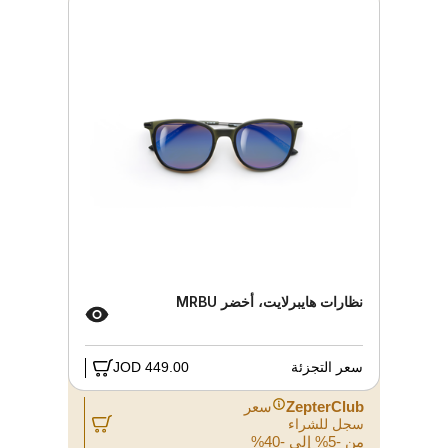
نظارات هايبرلايت، أخضر MRBU
سعر التجزئة
449.00 JOD
ZepterClub
سعر
سجل للشراء
من -5% إلى -40%