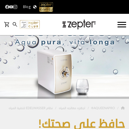
Blog
AQUEENAPRO®
اجهزه معالجه المياه
نظام EDELWASSER لتنقية المياه
حافظ على صحتك!