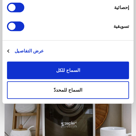
المرحلة الخامسة: المرشح الصحي.
إحصائية
يحتوي المرشح الصحي على الفضة، المعروفة بأنها تمنع
انتشار الكائنات الدقيقة و تحافظ على سلامة المرشح.
تسويقية
عرض التفاصيل
السماح للكل
السماح للمحددّ