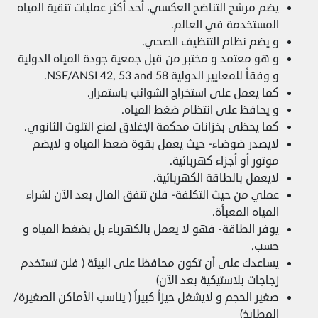
يضم مرشح التناضح العكسي، أحد أكثر عمليات تنقية المياه
المستخدمة في العالم.
و يضم نظام التنظيف الصحي.
و هو معتمد و مختبر من قبل جمعية جودة المياه الدولية
و وفقاً للمعايير الدولية NSF/ANSI 42, 53 and 58.
كما يعمل على استخراج الشوائب باستمرار.
و يحافظ على انتظام ضغط المياه.
كما يحظى بخزانات محكمة الإغلاق لمنع التلوث الثانوي.
لايصدر ضوضاء- حيث يعمل بقوة ضعط المياه و لايضم
موتور أو أجزاء كهربائية.
لايعمل بالطاقة الكهربائية.
عملي من حيث التكلفة- فلن تنفق المال بعد الآن لشراء
المياه المعبأة.
يوفر الطاقة- فهو لا يعمل بالكهرباء بل بضغط المياه و
حسب.
يساعدك على أن تكون محافظا على البيئة ( فلن تستخدم
زجاجات بلاستيكية بعد الآن)
صغير الحجم و لايشغل حيزاً كبيراً ( يناسب الأماكن الصغيرة/
المطابخ)