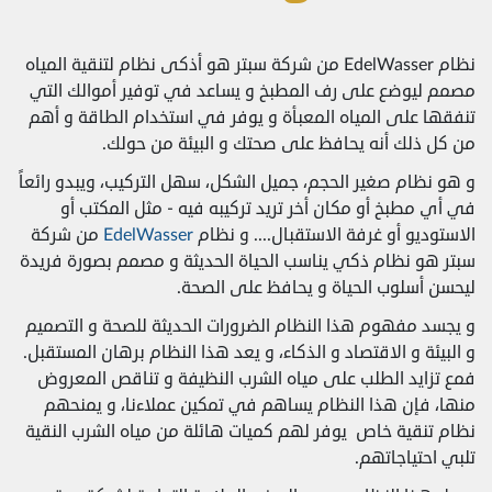
نظام EdelWasser من شركة سبتر هو أذكى نظام لتنقية المياه
مصمم ليوضع على رف المطبخ و يساعد في توفير أموالك التي
تنفقها على المياه المعبأة و يوفر في استخدام الطاقة و أهم
من كل ذلك أنه يحافظ على صحتك و البيئة من حولك.
و هو نظام صغير الحجم، جميل الشكل، سهل التركيب، ويبدو رائعاً
في أي مطبخ أو مكان أخر تريد تركيبه فيه - مثل المكتب أو
الاستوديو أو غرفة الاستقبال.... و نظام
EdelWasser
من شركة
سبتر هو نظام ذكي يناسب الحياة الحديثة و مصمم بصورة فريدة
ليحسن أسلوب الحياة و يحافظ على الصحة.
و يجسد مفهوم هذا النظام الضرورات الحديثة للصحة و التصميم
و البيئة و الاقتصاد و الذكاء، و يعد هذا النظام برهان المستقبل.
فمع تزايد الطلب على مياه الشرب النظيفة و تناقص المعروض
منها، فإن هذا النظام يساهم في تمكين عملاءنا، و يمنحهم
نظام تنقية خاص يوفر لهم كميات هائلة من مياه الشرب النقية
تلبي احتياجاتهم.