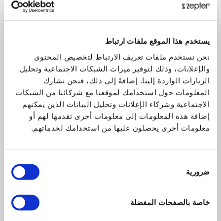
المركبات العضوية المتطايرة
(VOC"s) في المياه.
المرحلة الثالثة: المرشح الغشائي (RO)
يستخدم هذا الموقع ملفات ارتباط
يعمل المرشح الغشائي (RO) على تقليل ملوثات المياه
نحن نستخدم ملفات تعريف الارتباط لتخصيص المحتوى
مثل الزرنيخ خماسي التكافؤ و الباريوم و الكاديوم و
والإعلانات، وذلك لتوفير ميزات الشبكات الاجتماعية وتحليل
الراديوم 226/228 و الكروم ثلاثي التكافؤ و الكروم
الزيارات الواردة إلينا. إضافةً إلى ذلك، فنحن نشارك
سداسي التكافؤ و الرصاص و النترات/النتريت.
المعلومات حول استخدامك لموقعنا مع شركائنا من الشبكات
كيف يعمل التناضح العكسي؟ ينتج التناضح العكسي مياه
الاجتماعية وشركاء الإعلانات وتحليل البيانات الذين يمكنهم
نظيفة من خلال تمرير المياه عبر غشاء لإزالة الملوثات.
إضافة هذه المعلومات إلى معلومات أخرى تقدمها لهم أو
ويستخدم قوة الضغط لفصل المذيبات الموجودة في
معلومات أخرى يحصلون عليها من استخدامك لخدماتهم.
المياه. وهو أحد أكثر عمليات تنقية
المياه المستخدمة في العالم.
اختيار
المرحلة الرابعة: مرشح INNO-SENSE
ضرورية
الموافقة
و يعمل مرشح ال Inno-sense على تقليل المواد المطلقة
للروائح و تحسين مذاق المياه. كما يعمل أيضاً على تقليل
خاصة بالصفحات المفضلة
نسبة الكلور و المركبات العضوية المتطايرة (VOC's).