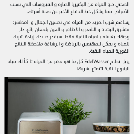
الصحي خلو المياه من البكتيريا الضارة و الفيروسات التي تسبب
الأمراض مما يشكل خط الدفاع الأخير عن صحة أسرتك.
يساهم شرب المزيد من المياه في تحسين الجمال و المظهر؛
فتشرق البشرة و الشعر و الأظافر و العين بلمعان رائع. دلل
وجهك بغسله بالمياه النقية فقط. سيقدر جسدك زيادة شربك
للمياه و يمكن للمهتمين بالرياضة و الرشاقة ملاحظة النتائج
الفورية للمياه النقية.
يزيل نظام EdelWasser كل ما هو مضر من المياه تاركاً لك مياه
الينبوع النقية لتتمتع بشربها.