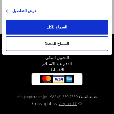
عناويننا
Facebook
عرض التفاصيل
Youtube
السماح للكل
السماح للمحددّ
طرق الدفع
التحويل البنكي
الدفع عند الاستلام
الأقساط
خدمة العملاء info@zepter.com.jo; +962 (6) 550 7550
Zepter IT
© Copyright by