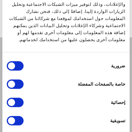
والإعلانات، وذلك لتوفير ميزات الشبكات الاجتماعية وتحليل
لا توجد منتجات مماثلة.
الزيارات الواردة إلينا. إضافةً إلى ذلك، فنحن نشارك
المعلومات حول استخدامك لموقعنا مع شركائنا من الشبكات
الاجتماعية وشركاء الإعلانات وتحليل البيانات الذين يمكنهم
إضافة هذه المعلومات إلى معلومات أخرى تقدمها لهم أو
معلومات أخرى يحصلون عليها من استخدامك لخدماتهم.
الشركة
اختيار
من نحن
ضرورية
الموافقة
الرسالة
اتصل بنا
خاصة بالصفحات المفضلة
الشروط
لوائح المتجر الإلكتروني
شروط ولوائح نادي سبتر
إحصائية
حدود التسليم وطريقة الدفع
سياسة الخصوصية
تسويقية
مراكز الاصلاح
المستندات و الوثائق