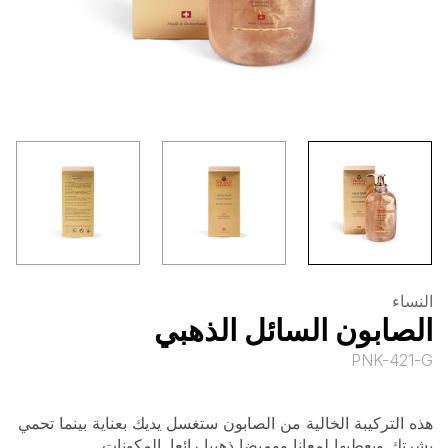
النساء
الصابون السائل الذهبي
PNK-421-G
هذه التركيبة الخالية من الصابون ستغسل يديك بعناية بينما تحمي
بشرتك ويعطيها لمعانا ووميضا ذهبيا رائعا. المكونات