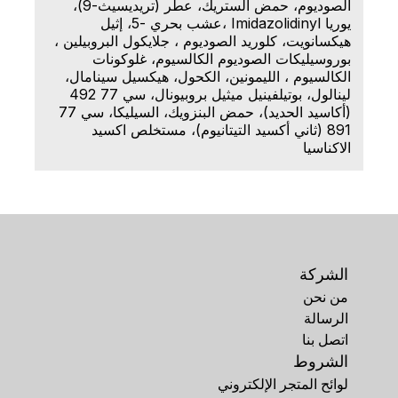
الصوديوم، حمض الستريك، عطر (تريديسيث-9)،
يوريا Imidazolidinyl ،عشب بحري -5، إثيل
هيكسانويت، كلوريد الصوديوم ، جلايكول البروبيلين ،
بوروسيليكات الصوديوم الكالسيوم، غلوكونات
الكالسيوم ، الليمونين، الكحول، هيكسيل سينامال،
لينالول، بوتيلفينيل ميثيل بروبيونال، سي 77 492
(أكاسيد الحديد)، حمض البنزويك، السيليكا، سي 77
891 (ثاني أكسيد التيتانيوم)، مستخلص اكسيد
الاكناسيا
الشركة
من نحن
الرسالة
اتصل بنا
الشروط
لوائح المتجر الإلكتروني