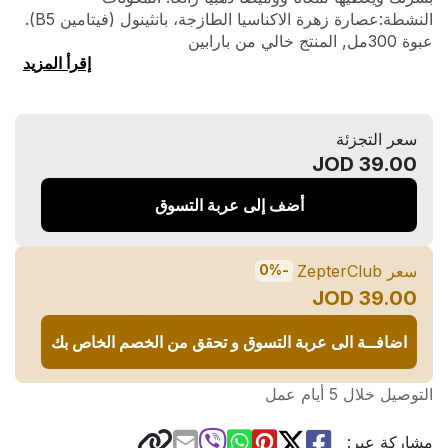
النشطة:عصارة زهرة الاكناسيا الطازجة، بانثينول (فيتامين B5).
عبوة 300مل, المنتج خالي من بارابين
إقرأ المزيد
سعر التجزئة
39.00 JOD
أضف إلى عربة التسوق
سعر ZepterClub
-0%
39.00 JOD
اضافــة الى عربة التسوق و تحقق من الخصم الخاص بك
التوصيل خلال 5 أيام عمل
مشاركة عبر: