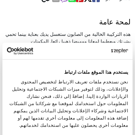
لمحة عامة
هذه التركيبة الخالية من الصابون ستغسل يديك بعناية بينما تحمي
بشرتك ويعطيها لمعانا ووميضا ذهبيا رائعا. المكونات
النشطة:عصارة زهرة الاكناسيا الطازجة، بانثينول (فيتامين B5).
عبوة 300مل, المنتج خالي من بارابين
العرض
يستخدم هذا الموقع ملفات ارتباط
تجربة استحمام فريدة, ضع بضع قطرات من صابون سويسو
نحن نستخدم ملفات تعريف الارتباط لتخصيص المحتوى
لوجيكال السائل الذهبي لماء الاستحمام ليجعل لكامل بشرتك
والإعلانات، وذلك لتوفير ميزات الشبكات الاجتماعية وتحليل
وميضا ذهبيا.
الزيارات الواردة إلينا. إضافةً إلى ذلك، فنحن نشارك
البيانات التقنية
المعلومات حول استخدامك لموقعنا مع شركائنا من الشبكات
الاجتماعية وشركاء الإعلانات وتحليل البيانات الذين يمكنهم
إضافة هذه المعلومات إلى معلومات أخرى تقدمها لهم أو
كود المنتج
معلومات أخرى يحصلون عليها من استخدامك لخدماتهم.
PNK-421-G