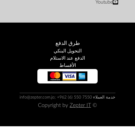
Youtube
طرق الدفع
التحويل البنكي
الدفع عند الاستلام
الأقساط
خدمة العملاء info@zepter.com.jo; +962 (6) 550 7550
Zepter IT
© Copyright by