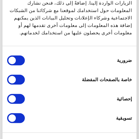
تجاوز حدود الفخامة الكلية!
الزيارات الواردة إلينا. إضافةً إلى ذلك، فنحن نشارك
العرض
المعلومات حول استخدامك لموقعنا مع شركائنا من الشبكات
الاجتماعية وشركاء الإعلانات وتحليل البيانات الذين يمكنهم
إن الإحساس اللطيف لعطر
Osmanthus
والانتعاش المطلق
إضافة هذه المعلومات إلى معلومات أخرى تقدمها لهم أو
لندى الصباح واللمسة المخملية لعشبة
Davana
الهندية وحلاوة
معلومات أخرى يحصلون عليها من استخدامك لخدماتهم.
الياسمين الممزوجة بالورود المعززة بنفحاتٍ من نبات المر وقوة
العنبر والمسك وزهرة الباتشولي، تجعل من عطر
Pluie
d’Osmanthe
عطراً فريداً ومنعشاً. تكشف هذه الكيمياء الرقيقة
اختيار
ضرورية
عن عطرٍ ساحرٍ يطلق جاذبيته التي لا تقاوم بمجرد أن تلمس
الموافقة
بشرتك، ولا تتركك أبداً!
البيانات التقنية
خاصة بالصفحات المفضلة
كود المنتج
إحصائية
PLO-PO-100
تسويقية
اسم المنتج
عطر PLUIE D'OSMANTHE من مجموعة
Luxury Overdose، 100 مل