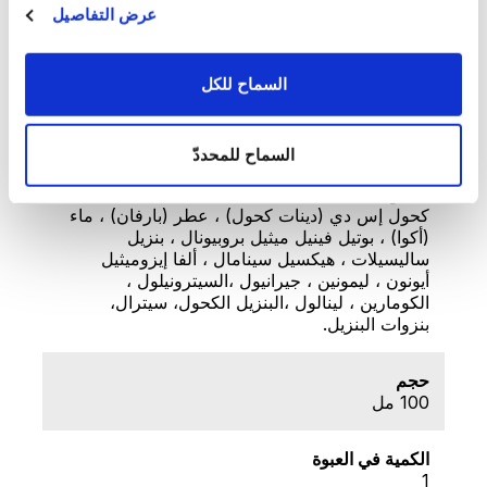
عرض التفاصيل
الوزن الإجمالي (كجم)
0.6
السماح للكل
الوزن الصافي (كجم)
0.1
السماح للمحددّ
المكونات
كحول إس دي (دينات كحول) ، عطر (بارفان) ، ماء
(أكوا) ، بوتيل فينيل ميثيل بروبيونال ، بنزيل
ساليسيلات ، هيكسيل سينامال ، ألفا إيزوميثيل
أيونون ، ليمونين ، جيرانيول ،السيترونيلول ،
الكومارين ، لينالول ،البنزيل الكحول، سيترال،
بنزوات البنزيل.
حجم
100 مل
الكمية في العبوة
1