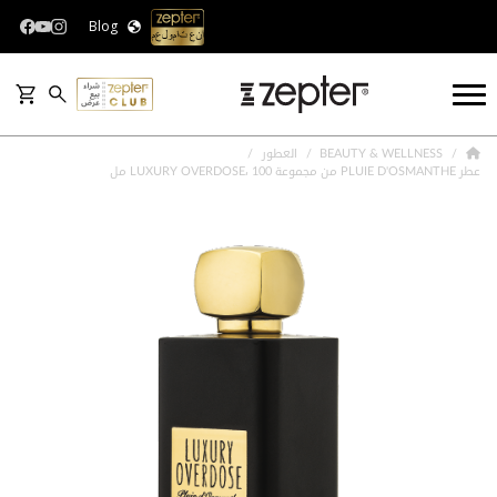
Blog
BEAUTY & WELLNESS
العطور
عطر PLUIE D'OSMANTHE من مجموعة LUXURY OVERDOSE، 100 مل