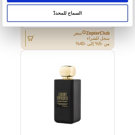
عطر PLUIE D'OSMANTHE من مجموعة
LUXURY OVERDOSE، 10 مل
السماح للمحددّ
سعر التجزئة
39.00 JOD
ZepterClub
سعر
سجل للشراء
من -5% إلى -40%