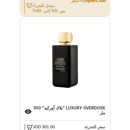
ZepterClub
سعر
سجل للشراء
من -5% إلى -40%
LUXURY OVERDOSE "بلاك أوركيد" 100
مل
سعر التجزئة
301.00 JOD