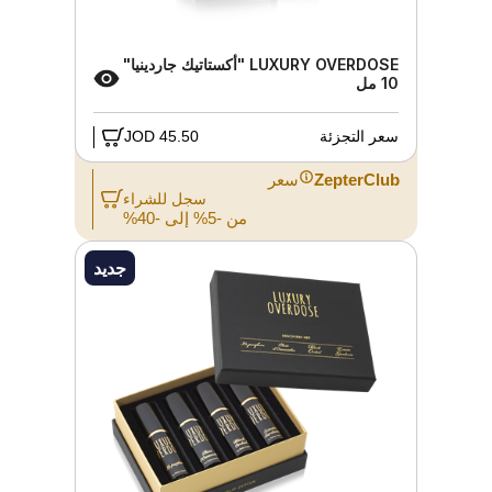
LUXURY OVERDOSE "أكستاتيك جاردينيا"
10 مل
سعر التجزئة
45.50 JOD
ZepterClub
سعر
سجل للشراء
من -5% إلى -40%
جديد