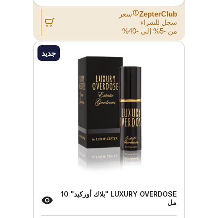
ZepterClub
سعر
سجل للشراء
من -5% إلى -40%
جديد
LUXURY OVERDOSE "بلاك أوركيد" 10
مل