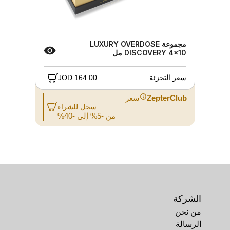
مجموعة LUXURY OVERDOSE
DISCOVERY 4×10 مل
سعر التجزئة
164.00 JOD
ZepterClub
سعر
سجل للشراء
من -5% إلى -40%
الشركة
من نحن
الرسالة