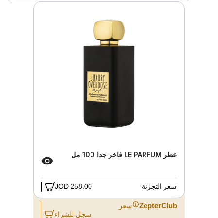
عطر LE PARFUM فاخر جدا 100 مل
سعر التجزئة
258.00 JOD
ZepterClub
سعر
سجل للشراء