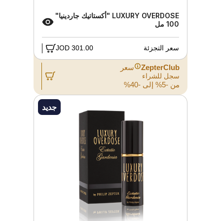
LUXURY OVERDOSE "أكستاتيك جاردينيا"
100 مل
سعر التجزئة
301.00 JOD
ZepterClub
سعر
سجل للشراء
من -5% إلى -40%
جديد