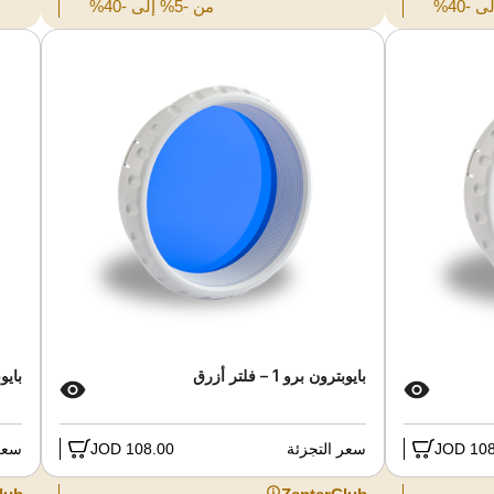
من -5% إلى -40%
بايوبترون برو 1 – فلتر أزرق
بايوبتر
108.
سعر التجزئة
108.00 JOD
سعر 