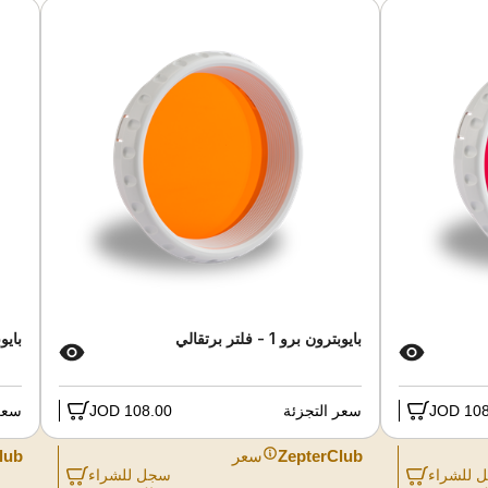
بايوبترون برو 1 - فلتر برتقالي
بايوبتر
108.
سعر التجزئة
108.00 JOD
سعر 
ZepterClub
سعر
lub
 للشراء
سجل للشراء