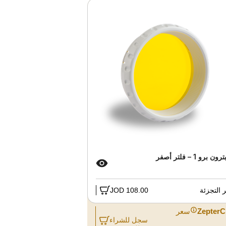
ون برو 1 – فلتر أصفر
التجزئة
108.00 JOD
ZepterC
سعر
سجل للشراء