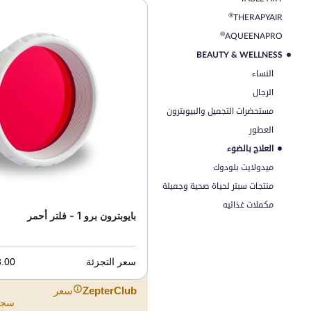
®
THERAPYAIR
®
AQUEENAPRO
BEAUTY & WELLNESS
النساء
الرجال
مستحضرات التجميل والبيوبترون
العطور
العلاج بالضوء
ميدولايت بلودوك
منتجات سبتر لحياة صحية وجميلة
مكملات غذائيه
بايوبترون برو 1 - فلتر أحمر
سعر التجزئة
00 JOD
ZepterClub
سعر
سجل