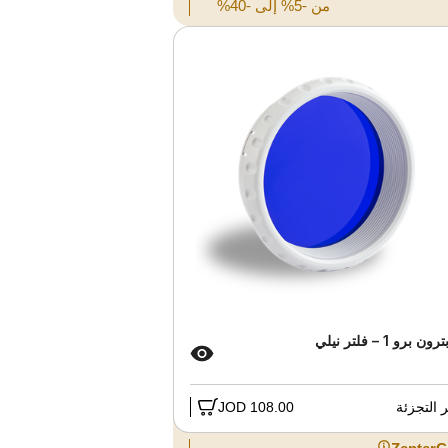
من -5% إلى -40%
ون برو 1 – فلتر نيلي
التجزئة
108.00 JOD