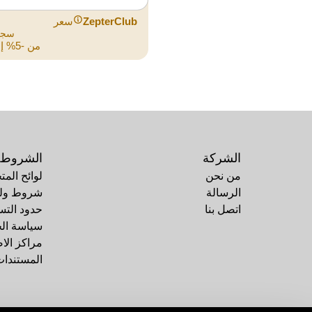
ZepterClub
سعر
سجل
من -5% إلى -40%
الشركة
الشروط
من نحن
لوائح المت
الرسالة
شروط ولوا
اتصل بنا
حدود التس
سياسة ال
مراكز الا
المستندات 