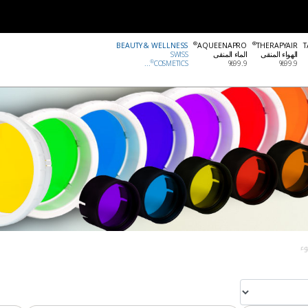
®
®
BEAUTY & WELLNESS
AQUEENAPRO
THERAPYAIR
T
الهواء المنقى
الماء المنقى
SWISS
®
99.9‏%
99.9‏%
COSMETICS
...
وء