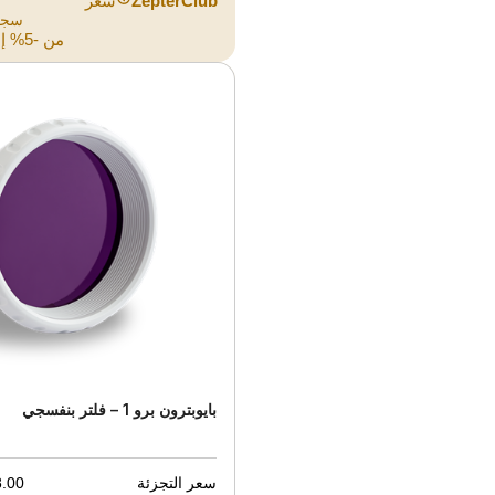
ZepterClub
سعر
سجل
من -5% إلى -40%
بايوبترون برو 1 – فلتر بنفسجي
سعر التجزئة
00 JOD