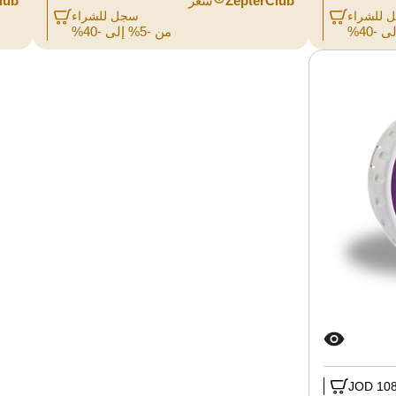
ZepterClub
سعر
lub
 للشراء
سجل للشراء
من -5% إلى -40%
108.