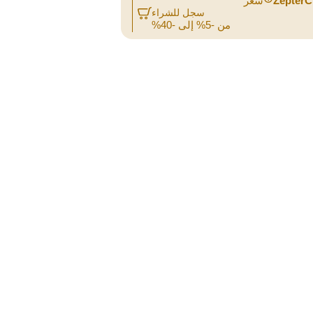
ZepterC
سعر
سجل للشراء
من -5% إلى -40%