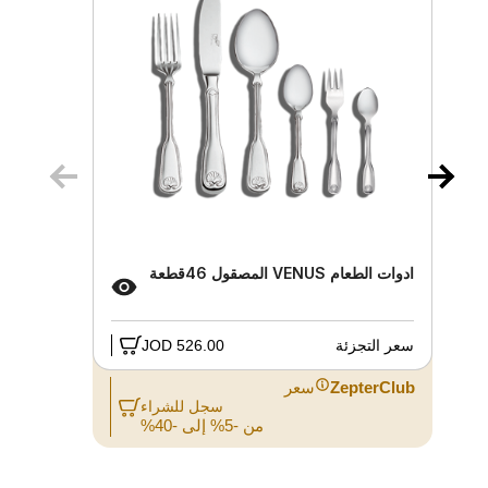
ادوات الطعام VENUS المصقول 46قطعة
مجموع
سعر التجزئة
526.00 JOD
سعر 
ZepterClub
سعر
Club
سجل للشراء
من -5% إلى -40%