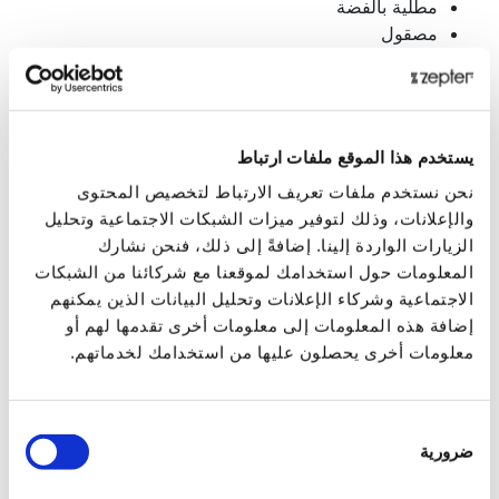
مطلية بالفضة
مصقول
مطلي بالذهب المزخرف
مطلي بالذهب
يبلغ سمك طلاء الفضة 40 ميكرون باستخدام فضة 999
الخالصة، بينما يبلغ سمك طلاء الذهب 0.3 ميكرون من الذهب
يستخدم هذا الموقع ملفات ارتباط
الخالص عيار 24 قيراط.
نحن نستخدم ملفات تعريف الارتباط لتخصيص المحتوى
لمنع تآكل شفرات السكاكين، لا تترك السكاكين داخل غسالة
والإعلانات، وذلك لتوفير ميزات الشبكات الاجتماعية وتحليل
الأطباق بعد التنظيف.
الزيارات الواردة إلينا. إضافةً إلى ذلك، فنحن نشارك
البيانات التقنية
المعلومات حول استخدامك لموقعنا مع شركائنا من الشبكات
الاجتماعية وشركاء الإعلانات وتحليل البيانات الذين يمكنهم
إضافة هذه المعلومات إلى معلومات أخرى تقدمها لهم أو
كود المنتج
معلومات أخرى يحصلون عليها من استخدامك لخدماتهم.
LB-200-DG
اسم المنتج
اختيار
طقم أدوات مائدة من مجموعة فينوس مطلي
ضرورية
الموافقة
بالذهب المزخرف-36 قطعة