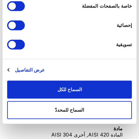
خاصة بالصفحات المفضلة
ضمان
3 سنوات لا يغطي هذا الضمان ما يلي: التغييرات
الجمالية الناتجة عن الاهتراء الاعتيادي الذي لا يؤثر
إحصائية
على أداء المنتج، والأضرار الناجمة عن سوء استخدام
المنتج.
تسويقية
الوزن الإجمالي (كجم)
2.03
عرض التفاصيل
الوزن الصافي (كجم)
1.97
السماح للكل
منتج
HOME ART &SALES SERVICES AG,
Sihleggstrasse 23, 8832 Wollerau -
السماح للمحددّ
Switzerland
مادة
المادة AISI 420, أخرى AISI 304