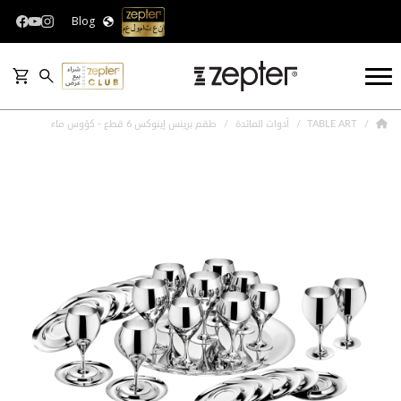
Blog
TABLE ART
أدوات المائدة
طقم برينس إينوكس 6 قطع - كؤوس ماء