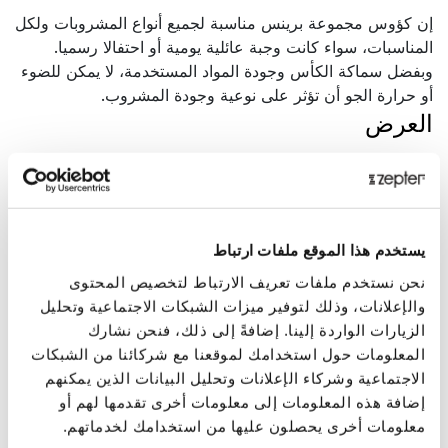
إن كؤوس مجموعة برينس مناسبة لجميع أنواع المشروبات ولكل
المناسبات، سواء كانت وجبة عائلية يومية أو احتفالا رسميا.
وبفضل سماكة الكأس وجودة المواد المستخدمة، لا يمكن للضوء
أو حرارة الجو أن تؤثر على نوعية وجودة المشروب.
العرض
إن مجموعة برينس مصنوعةٌ من الفولاذ المقاوم للصدأ غير
القابل للتلف، وهي كنزٌ حقيقي لجميع الأجيال القادمة. اختر
مجموعة برينس للتمتع بشرب الماء والنبيذ والعصائر والكوكتيلات
والبيرة (جعة)، حيث أن هذه المجموعة متعددة الاستخدامات مما
يستخدم هذا الموقع ملفات ارتباط
يجعلها مفيدة ومتينة للغاية. استثمر في قطع هذه المجموعة ذات
نحن نستخدم ملفات تعريف الارتباط لتخصيص المحتوى
الخصائص الصلبة والثقيلة والتي تحتوي على صينية و12 صحناً
والإعلانات، وذلك لتوفير ميزات الشبكات الاجتماعية وتحليل
و6 أكوابٍ للماء و6 كؤوسٍ للنبيذ مع خيار إضافة 6 كؤوسٍ
الزيارات الواردة إلينا. إضافةً إلى ذلك، فنحن نشارك
ليكور فخمة. حول أي طاولةٍ إلى مكانٍ فاخرٍ مع أطقم مجموعة
المعلومات حول استخدامك لموقعنا مع شركائنا من الشبكات
برينس.
الاجتماعية وشركاء الإعلانات وتحليل البيانات الذين يمكنهم
البيانات التقنية
إضافة هذه المعلومات إلى معلومات أخرى تقدمها لهم أو
معلومات أخرى يحصلون عليها من استخدامك لخدماتهم.