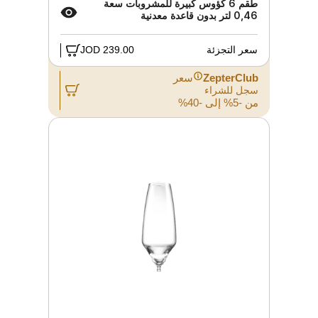
طقم 6 كؤوس كبيرة للمشروبات سعة
0,46 لتر بدون قاعدة معدنية
سعر التجزئة
239.00 JOD
ZepterClub
سعر
سجل للشراء
من -5% إلى -40%