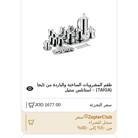
طقم المشروبات الساخنة والباردة من تايجا
(TAIGA) - استانلس ستيل
سعر التجزئة
1677.00 JOD
ZepterClub
سعر
سجل للشراء
من -5% إلى -40%