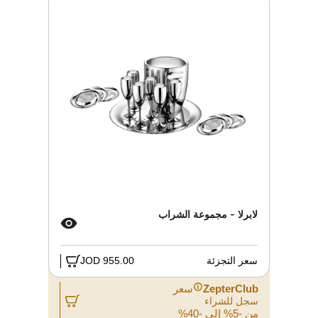
لابرلا - مجموعة الشراب
سعر التجزئة
955.00 JOD
ZepterClub
سعر
سجل للشراء
من -5% إلى -40%