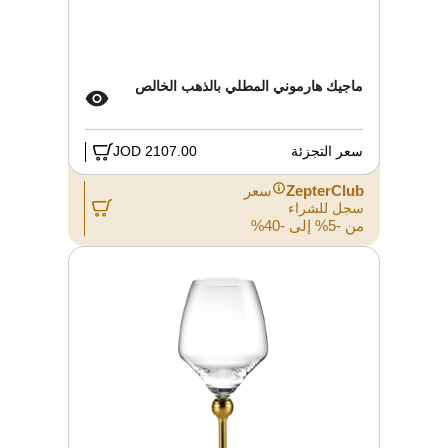
ماجيك هارموني المطلي بالذهب الخالص
سعر التجزئة
2107.00 JOD
ZepterClub
سعر
سجل للشراء
من -5% إلى -40%