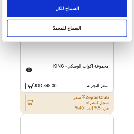
السماح للكل
السماح للمحددّ
مجموعة اكواب الوسكي- KING
سعر التجزئة
848.00 JOD
ZepterClub
سعر
سجل للشراء
من -5% إلى -40%