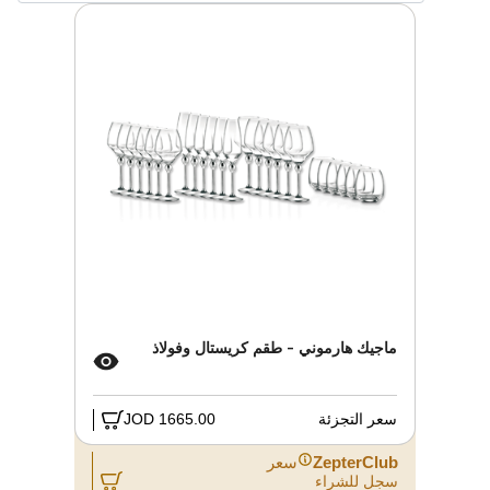
ماجيك هارموني - طقم كريستال وفولاذ
سعر التجزئة
1665.00 JOD
ZepterClub
سعر
سجل للشراء