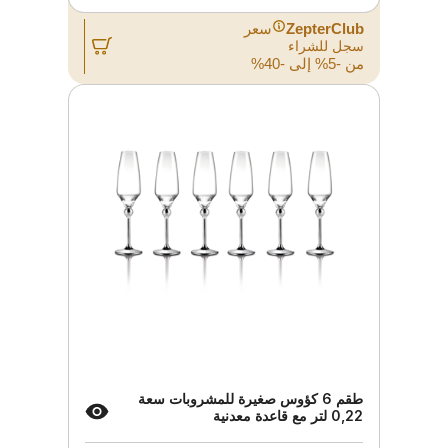
ZepterClub
سعر
سجل للشراء
من -5% إلى -40%
طقم 6 كؤوس صغيرة للمشروبات سعة
0,22 لتر مع قاعدة معدنية