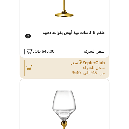
طقم 6 كاسات نبيذ أبيض بقواعد ذهبية
سعر التجزئة
645.00 JOD
ZepterClub
سعر
سجل للشراء
من -5% إلى -40%