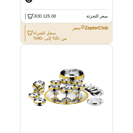
سعر التجزئة
125.00 JOD
ZepterClub
سعر
سجل للشراء
من -5% إلى -40%