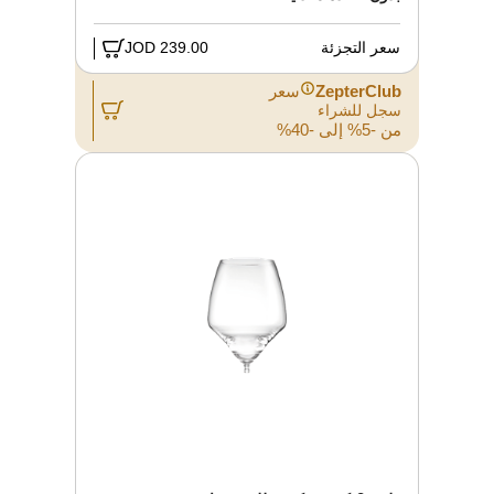
سعر التجزئة
239.00 JOD
ZepterClub
سعر
سجل للشراء
من -5% إلى -40%