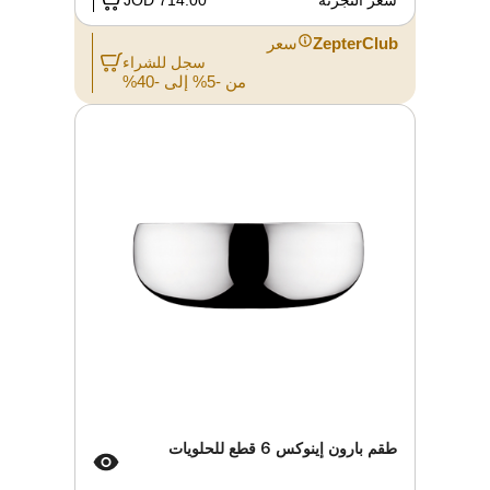
سعر التجزئة
714.00 JOD
ZepterClub
سعر
سجل للشراء
من -5% إلى -40%
طقم بارون إينوكس 6 قطع للحلويات