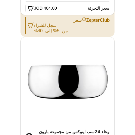
سعر التجزئة
404.00 JOD
ZepterClub
سعر
سجل للشراء
من -5% إلى -40%
وعاء 24سم، اينوكس من مجموعة بارون