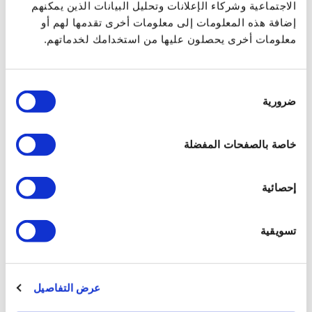
الاجتماعية وشركاء الإعلانات وتحليل البيانات الذين يمكنهم
إضافة هذه المعلومات إلى معلومات أخرى تقدمها لهم أو
معلومات أخرى يحصلون عليها من استخدامك لخدماتهم.
اختيار
ضرورية
الموافقة
طقم 6 قواعد - قواعد ذهبية
خاصة بالصفحات المفضلة
سعر التجزئة
430.00 JOD
إحصائية
ZepterClub
سعر
سجل للشراء
تسويقية
من -5% إلى -40%
عرض التفاصيل