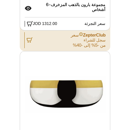
مجموعة بارون بالذهب المزخرف-6
أشخاص
سعر التجزئة
1312.00 JOD
ZepterClub
سعر
سجل للشراء
من -5% إلى -40%