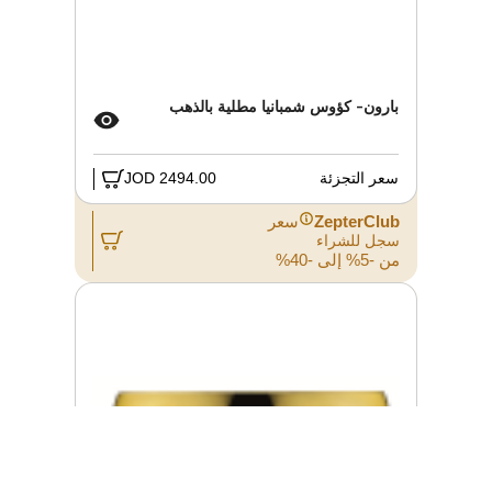
بارون- كؤوس شمبانيا مطلية بالذهب
سعر التجزئة
2494.00 JOD
ZepterClub
سعر
سجل للشراء
من -5% إلى -40%