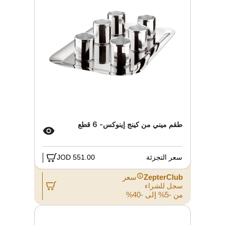
طقم ميني من كينج إينوكس- 6 قطع
سعر التجزئة
551.00 JOD
ZepterClub
سعر
سجل للشراء
من -5% إلى -40%