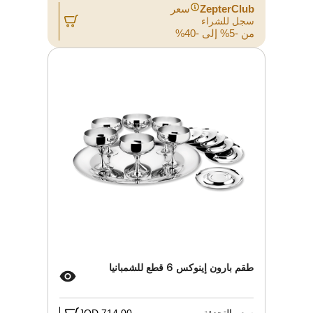
ZepterClub
سعر
سجل للشراء
من -5% إلى -40%
طقم بارون إينوكس 6 قطع للشمبانيا