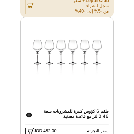
ZepterClub
سعر
سجل للشراء
من -5% إلى -40%
طقم 6 كؤوس كبيرة للمشروبات سعة
0,46 لتر مع قاعدة معدنية
سعر التجزئة
482.00 JOD