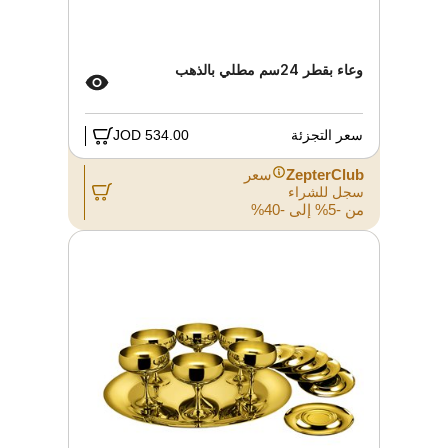
وعاء بقطر 24سم مطلي بالذهب
سعر التجزئة
534.00 JOD
ZepterClub
سعر
سجل للشراء
من -5% إلى -40%