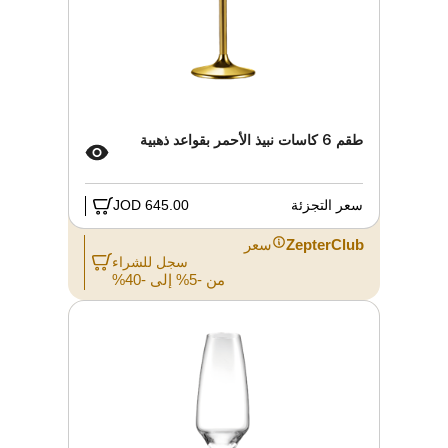
طقم 6 كاسات نبيذ الأحمر بقواعد ذهبية
سعر التجزئة
645.00 JOD
ZepterClub
سعر
سجل للشراء
من -5% إلى -40%