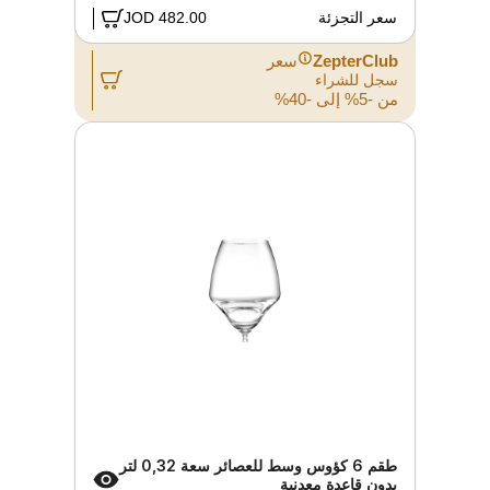
سعر التجزئة
482.00 JOD
ZepterClub
سعر
سجل للشراء
من -5% إلى -40%
طقم 6 كؤوس وسط للعصائر سعة 0,32 لتر
بدون قاعدة معدنية