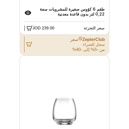
طقم 6 كؤوس صغيرة للمشروبات سعة
0,22 لتر بدون قاعدة معدنية
سعر التجزئة
239.00 JOD
ZepterClub
سعر
سجل للشراء
من -5% إلى -40%