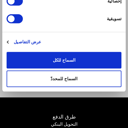
إحصائية
الرسالة
اتصل بنا
الشروط
تسويقية
لوائح المتجر الإلكتروني
شروط ولوائح نادي سبتر
حدود التسليم وطريقة الدفع
عرض التفاصيل
سياسة الخصوصية
مراكز الاصلاح
المستندات و الوثائق
السماح للكل
عناويننا
Facebook
Youtube
السماح للمحددّ
طرق الدفع
التحويل البنكي