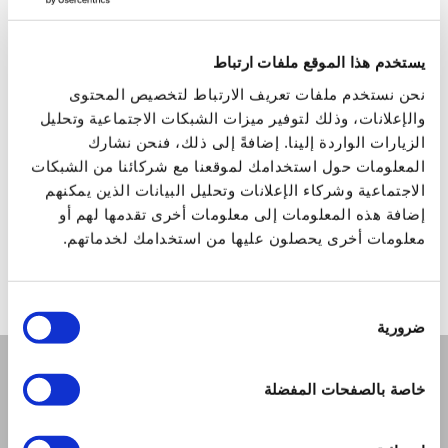
يستخدم هذا الموقع ملفات ارتباط
نحن نستخدم ملفات تعريف الارتباط لتخصيص المحتوى
والإعلانات، وذلك لتوفير ميزات الشبكات الاجتماعية وتحليل
بايوبترون ميد اول
مركب
الزيارات الواردة إلينا. إضافةً إلى ذلك، فنحن نشارك
المعلومات حول استخدامك لموقعنا مع شركائنا من الشبكات
الاجتماعية وشركاء الإعلانات وتحليل البيانات الذين يمكنهم
سعر التجزئة
1166.00 JOD
سعر 
إضافة هذه المعلومات إلى معلومات أخرى تقدمها لهم أو
ZepterClub
سعر
Club
معلومات أخرى يحصلون عليها من استخدامك لخدماتهم.
سجل للشراء
سجل 
من -5% إلى -40%
من -5% إلى -40
اختيار
ضرورية
الموافقة
خاصة بالصفحات المفضلة
الشركة
من نحن