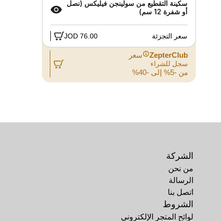
سكينة التقطيع من سولينجن فيليكس (نصل
أو شفرة 12 سم)
المد
سعر التجزئة
76.00 JOD
سعر 
ZepterClub
سعر
Club
سجل للشراء
سجل 
من -5% إلى -40%
من -5% إلى -40
الشركة
من نحن
الرسالة
اتصل بنا
الشروط
لوائح المتجر الإلكتروني