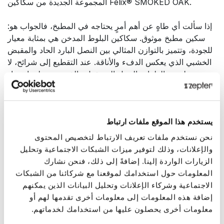
المجموعة الجديدة من سكاكين Felix® SMOKED OAK.
إذا سألت أي طاهٍ عن أهم أمرٍ يحتاجه في المطبخ، فالجواب هو:
سكين مطبخ موثوق. سكاكين البلوط المدخن هي بمثابة معيار
للجودة، وتتميز بالتوازن المثالي بين النصل البارد الحاد والمقبض
الخشبي الذي يعكس الدفء والأناقة. عند التقطيع إلى شرائح، لا
يلتصق الطعام بالنصل المصقول والذي يتمتع بلمعانٍ حاد
البيانات التقنية
يستخدم هذا الموقع ملفات ارتباط
نحن نستخدم ملفات تعريف الارتباط لتخصيص المحتوى
كود المنتج
والإعلانات، وذلك لتوفير ميزات الشبكات الاجتماعية وتحليل
KSW-010
الزيارات الواردة إلينا. إضافةً إلى ذلك، فنحن نشارك
المعلومات حول استخدامك لموقعنا مع شركائنا من الشبكات
اسم المنتج
الاجتماعية وشركاء الإعلانات وتحليل البيانات الذين يمكنهم
سكينة التقطيع من سولينجن فيليكس (نصل أو شفرة
إضافة هذه المعلومات إلى معلومات أخرى تقدمها لهم أو
10 سم)
معلومات أخرى يحصلون عليها من استخدامك لخدماتهم.