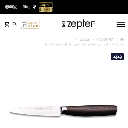
Blog
COOKART®
السكاكين
سكينة التقطيع من سولينجن فيليكس (نصل أو شفرة 10 سم)
جديد