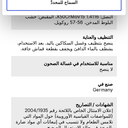
السماح للمحددّ
مادة
النصل: 1.4116 X50CrMoV15، المقبض: خشب
البلوط المدخن، 56-57 روكويل.
التنظيف والعناية
ينصح بتنظيف وغسل السكاكين باليد. بعد الاستخدام،
يشطف بالماء الدافئ ويجفف بقطعة قماش جافة.
مناسبة للاستخدام في غسالة الصحون
لا ينصح
صنع في
Germany
الشهادات / التصاريح
إعلان الامتثال الخاص باللائحة رقم 2004/1935
(للمواصفات القياسية الأوروبية) حول المواد التي
تلامس الطعام ولا تتسبب في إنبعاثات أي مواد ضارة
بالصحة في حالة الاستعمال الصحيح