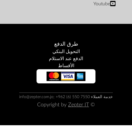
Youtube
طرق الدفع
التحويل البنكي
الدفع عند الاستلام
الأقساط
خدمة العملاء info@zepter.com.jo; +962 (6) 550 7550
Zepter IT
© Copyright by