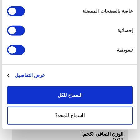
لمحة عامة
خاصة بالصفحات المفضلة
.
العرض
إحصائية
.
البيانات التقنية
تسويقية
كود المنتج
Z-CBL20
عرض التفاصيل
اسم المنتج
Plastic Lid 20cm
السماح للكل
الوزن الإجمالي (كجم)
السماح للمحددّ
0.09
الوزن الصافي (كجم)