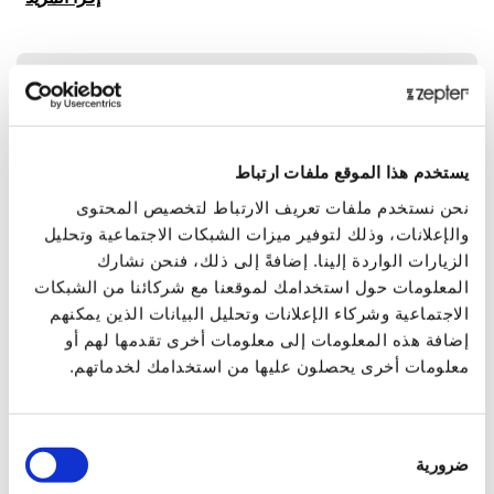
سعر التجزئة
7.00 JOD
أضف إلى عربة التسوق
يستخدم هذا الموقع ملفات ارتباط
نحن نستخدم ملفات تعريف الارتباط لتخصيص المحتوى
سعر ZepterClub
-0%
والإعلانات، وذلك لتوفير ميزات الشبكات الاجتماعية وتحليل
7.00 JOD
الزيارات الواردة إلينا. إضافةً إلى ذلك، فنحن نشارك
المعلومات حول استخدامك لموقعنا مع شركائنا من الشبكات
اضافــة الى عربة التسوق و تحقق من الخصم الخاص بك
الاجتماعية وشركاء الإعلانات وتحليل البيانات الذين يمكنهم
إضافة هذه المعلومات إلى معلومات أخرى تقدمها لهم أو
التوصيل خلال 5 أيام عمل
معلومات أخرى يحصلون عليها من استخدامك لخدماتهم.
مشاركة عبر:
اختيار
ضرورية
الموافقة