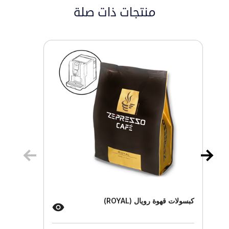
منتجات ذات صلة
كبسولات قهوة رويال (ROYAL)
كبسو