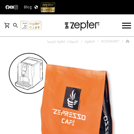
Blog
COOKART®
القهوة
كبسولات قهوة باريسيا