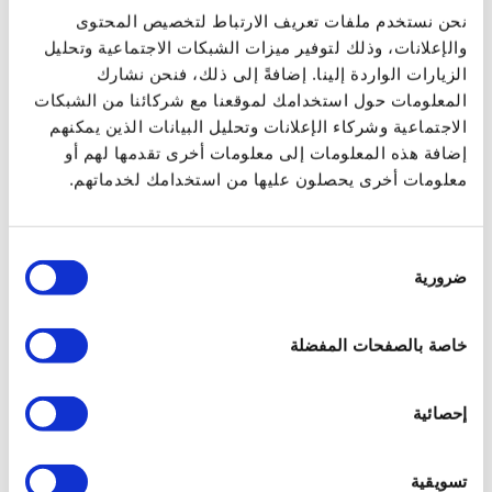
نحن نستخدم ملفات تعريف الارتباط لتخصيص المحتوى
الوزن الإجمالي (كجم)
والإعلانات، وذلك لتوفير ميزات الشبكات الاجتماعية وتحليل
0.204
الزيارات الواردة إلينا. إضافةً إلى ذلك، فنحن نشارك
المعلومات حول استخدامك لموقعنا مع شركائنا من الشبكات
الوزن الصافي (كجم)
الاجتماعية وشركاء الإعلانات وتحليل البيانات الذين يمكنهم
0.203
إضافة هذه المعلومات إلى معلومات أخرى تقدمها لهم أو
معلومات أخرى يحصلون عليها من استخدامك لخدماتهم.
تطبيق
تخمير القهوة في آلة زي-بريسو للقهوة
اختيار
ضرورية
صنع في
الموافقة
Italy
خاصة بالصفحات المفضلة
منتج
HOME ART. & SALES SERVICES AG ,
Sihleggstrasse 23 , 8832 Wollerau-
إحصائية
Switzerland
تسويقية
سعة