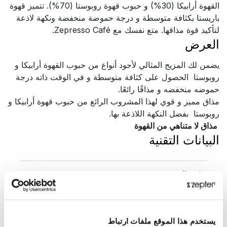
القهوة أرابيكا (30%) و حبوب قهوة روبوستا (70%). تتميز قهوة
باريستا بكثافة متوسطة و درجة حموضة منخفضة ونكهة لاذعة
لتأكيد قوة مذاقها. متع نفسك مع
Zepresso Café
.
العرض
يضمن لك المزيج المثالي لأجود أنواع من حبوب القهوة أرابيكا و
روبوستا الحصول على كثافة متوسطة و في الوقت ذاته درجة
حموضه منخفضه و مذاقًا رائعًا.
مذاق مميز و قوي لهذا المشروب الرائع من حبوب قهوة أرابيكا و
روبوستا بفضل النكهة اللاذعة بها.
مذاق لا متناهي من القهوة
البيانات التقنية
كود المنتج
ZEP-102
اسم المنتج
كبسولات قهوة باريسيا
يستخدم هذا الموقع ملفات ارتباط