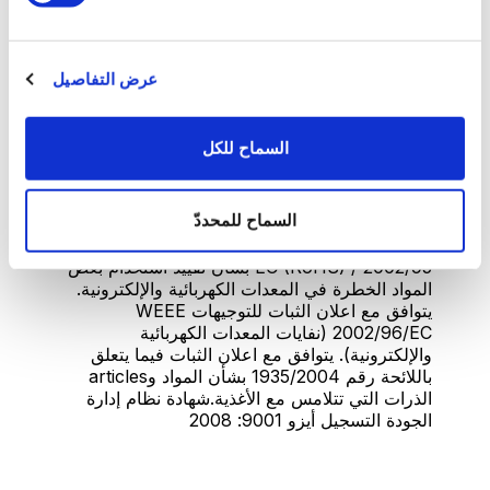
1 كبسولة تحتوي على 6.8 غرام القهوة المطحونه / 1
حزمة تحتوي على 30 كبسولة
عرض التفاصيل
الشهادات / التصاريح
CE يتوافق مع اعلان الثبات للمعدات
الكهربائية.يتوافق مع اعلان الثبات مع التوجيهات
السماح للكل
2004/108 / EC بشأن التوافق الكهرومغناطيسي.
يتوافق مع اعلان الثبات مع توجيه الجهد المنخفض
2006/95 / EC. يتوافق مع اعلان الثبات 1999/5 /
السماح للمحددّ
EC بشأن تجهيزات الريديوradio للمعدات الطرفية
ومعدات الاتصالات السلكية واللاسلكية التوجيهات
2002/95 / EC (RoHS) بشأن تقييد استخدام بعض
المواد الخطرة في المعدات الكهربائية والإلكترونية.
يتوافق مع اعلان الثبات للتوجيهات WEEE
2002/96/EC (نفايات المعدات الكهربائية
والإلكترونية). يتوافق مع اعلان الثبات فيما يتعلق
باللائحة رقم 1935/2004 بشأن المواد وarticles
الذرات التي تتلامس مع الأغذية.شهادة نظام إدارة
الجودة التسجيل أيزو 9001: 2008