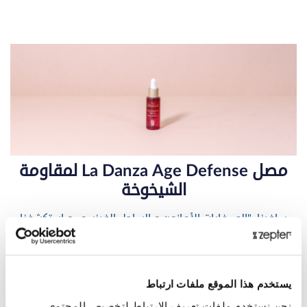
مصل La Danza Age Defense لمقاومة
الشيخوخة
سافرنا
"
إلى غابات الأمازون و الساحل الفرنسي و استكشفنا
المحيط للبحث عن أغلى المكونات لصنع مصل
Age Defense
.
قام بنشره 29/09/2020 11:39:59 ص من سبتر العالمية | مع
وجود 0 تعليقات
يستخدم هذا الموقع ملفات ارتباط
نحن نستخدم ملفات تعريف الارتباط لتخصيص المحتوى