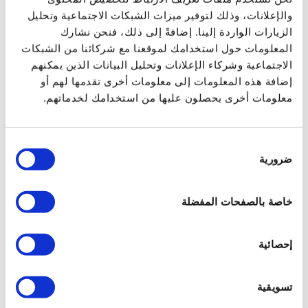
والإعلانات، وذلك لتوفير ميزات الشبكات الاجتماعية وتحليل
الإشارات
الزيارات الواردة إلينا. إضافةً إلى ذلك، فنحن نشارك
المعلومات حول استخدامك لموقعنا مع شركائنا من الشبكات
خضروات
غارفيلد
لازانيا
النوكي
خضروات
وجبة
الاجتماعية وشركاء الإعلانات وتحليل البيانات الذين يمكنهم
خردل
دجاج
صوص
تراوت
خضروات
رجيم
سمك
إضافة هذه المعلومات إلى معلومات أخرى تقدمها لهم أو
بشرة
ترطيب
قناع
بروتين
زعتر
ضاني
لحم
معلومات أخرى يحصلون عليها من استخدامك لخدماتهم.
جزر،
حمضيات،
طازج
عصير
VacSy
ستيك
ضلع
لحم
التخلص
السيلوليت
تفاح
سبانخ
عصير
المرأة
اختيار
ضرورية
بشرة
دانزا
عناية
(بنجر)
شمندر
عصير
كبد
الموافقة
منظف
MixSy
بوريه
خلاط
عسلي
قرع
أسلوب
خاصة بالصفحات المفضلة
النجاح
حياة
سبتر
صحي
الكتف
بيوبترون
جهاز
ضوئي
علاج
مجمدة
الأسياخ
الخضروات
اللحوم
إحصائية
LaDanza
الشيخوخة
المقاومة
ثدي
جهازBioptron
خفيف
سرطان
علاج
تسويقية