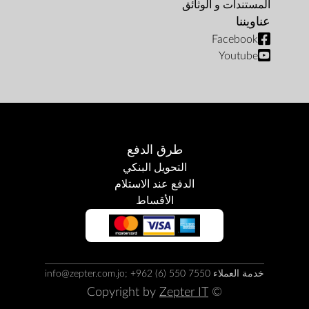
المستندات و الوثائق
عناويننا
Facebook
Youtube
طرق الدفع
التحويل البنكي
الدفع عند الاستلام
الأقساط
خدمة العملاء info@zepter.com.jo; +962 (6) 550 7550
Zepter IT
© Copyright by