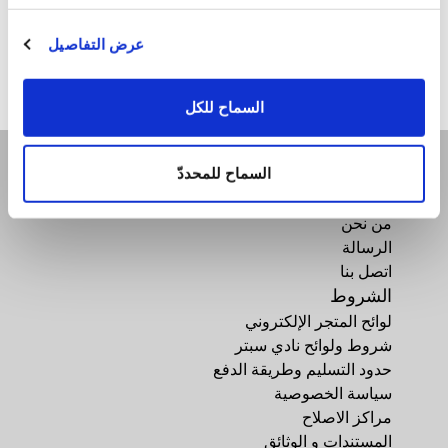
ZepterClub
سعر
سجل للشراء
من -5% إلى -40%
عرض التفاصيل
السماح للكل
السماح للمحددّ
الشركة
من نحن
الرسالة
اتصل بنا
الشروط
لوائح المتجر الإلكتروني
شروط ولوائح نادي سبتر
حدود التسليم وطريقة الدفع
سياسة الخصوصية
مراكز الاصلاح
المستندات و الوثائق